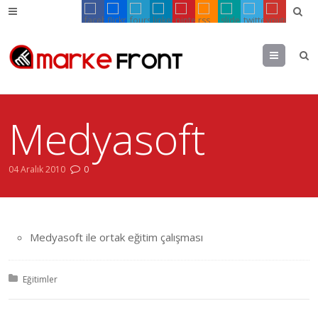
Menu
Medyasoft
04 Aralık 2010
0
Medyasoft ile ortak eğitim çalışması
Posted in:
Eğitimler