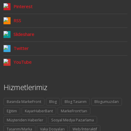
Pinterest
RSS
Slideshare
Twitter
YouTube
Hizmetlerimiz
Basında MarkeFront
Blog
Blog Tasarım
Blogumuzdan
Eğitim
KayarHaberBant
MarkeFront'tan
Müşteriden Haberler
Sosyal Medya Pazarlama
Tasarım/Marka
Vaka Dosyaları
Web/İnteraktif