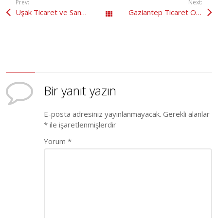
Prev:
Next:
Uşak Ticaret ve Sanayi Odası
Gaziantep Ticaret Odası
All Works
Bir yanıt yazın
E-posta adresiniz yayınlanmayacak.
Gerekli alanlar
*
ile işaretlenmişlerdir
Yorum
*