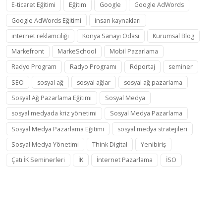
E-ticaret Eğitimi
Eğitim
Google
Google AdWords
Google AdWords Eğitimi
insan kaynakları
internet reklamcılığı
Konya Sanayi Odası
Kurumsal Blog
Markefront
MarkeSchool
Mobil Pazarlama
Radyo Program
Radyo Programı
Röportaj
seminer
SEO
sosyal ağ
sosyal ağlar
sosyal ağ pazarlama
Sosyal Ağ Pazarlama Eğitimi
Sosyal Medya
sosyal medyada kriz yönetimi
Sosyal Medya Pazarlama
Sosyal Medya Pazarlama Eğitimi
sosyal medya stratejileri
Sosyal Medya Yönetimi
Think Digital
Yenibiriş
Çatı İK Seminerleri
İK
İnternet Pazarlama
İSO