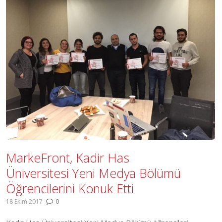
MarkeFront, Kadir Has
Üniversitesi Yeni Medya Bölümü
Öğrencilerini Konuk Etti
18 Ekim 2017
0