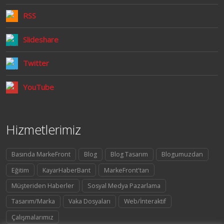
RSS
Slideshare
Twitter
YouTube
Hizmetlerimiz
Basında MarkeFront
Blog
Blog Tasarım
Blogumuzdan
Eğitim
KayarHaberBant
MarkeFront'tan
Müşteriden Haberler
Sosyal Medya Pazarlama
Tasarım/Marka
Vaka Dosyaları
Web/İnteraktif
Çalışmalarımız