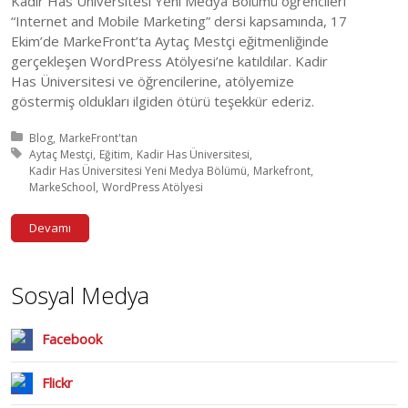
Kadir Has Üniversitesi Yeni Medya Bölümü öğrencileri
“Internet and Mobile Marketing” dersi kapsamında, 17
Ekim’de MarkeFront’ta Aytaç Mestçi eğitmenliğinde
gerçekleşen WordPress Atölyesi’ne katıldılar. Kadir
Has Üniversitesi ve öğrencilerine, atölyemize
göstermiş oldukları ilgiden ötürü teşekkür ederiz.
Posted in:
Blog
MarkeFront'tan
Tagged with:
Aytaç Mestçi
Eğitim
Kadir Has Üniversitesi
Kadir Has Üniversitesi Yeni Medya Bölümü
Markefront
MarkeSchool
WordPress Atölyesi
Devamı
Sosyal Medya
Facebook
Flickr