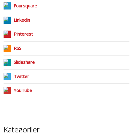
Foursquare
Linkedin
Pinterest
RSS
Slideshare
Twitter
YouTube
Kategoriler