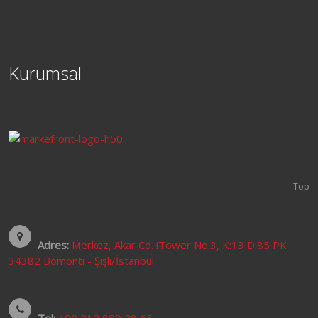
Kurumsal
Top
Adres:
Merkez, Akar Cd. iTower No:3, K:13 D:85 PK
34382 Bomonti - Şişli/İstanbul
Tel:
+90 212 809 28 65